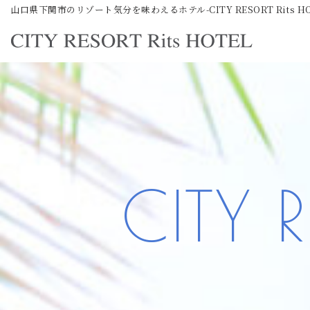
山口県下関市のリゾート気分を味わえるホテル-CITY RESORT Rits HO
コ
ン
テ
ン
ツ
へ
ス
キ
CITY R
ッ
プ